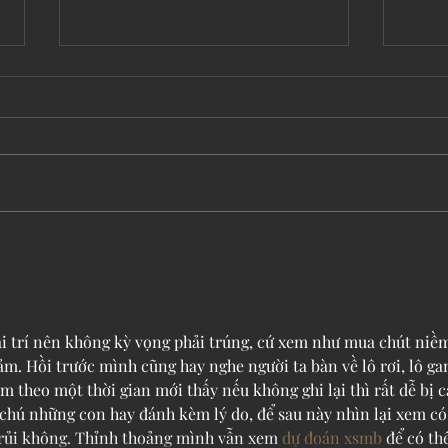
Location! Location! Location! How we got
Fact or
to Stirling.
Mother
ải trí nên không kỳ vọng phải trúng, cứ xem như mua chút niề
cảm. Hồi trước mình cũng hay nghe người ta bàn về lô rơi, lô ga
m theo một thời gian mới thấy nếu không ghi lại thì rất dễ bị 
 chú những con hay đánh kèm lý do, để sau này nhìn lại xem có
 rủi không. Thỉnh thoảng mình vẫn xem 
dự đoán xsmb
 để có th