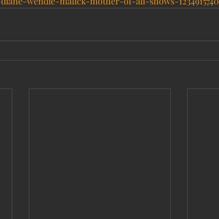
-diane-wendie-malick-mother-of-all-shows-1234915740