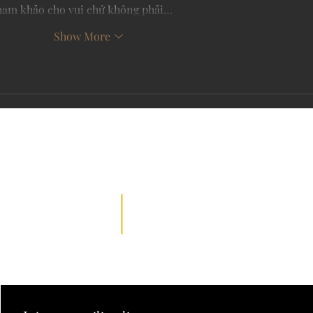
tham khảo cho vui chứ không phải…
Show More
REPRESENTATION
PR
Sales Inquiries
kara@K2publicity.c
jcooper@cutentertainmentgr
om