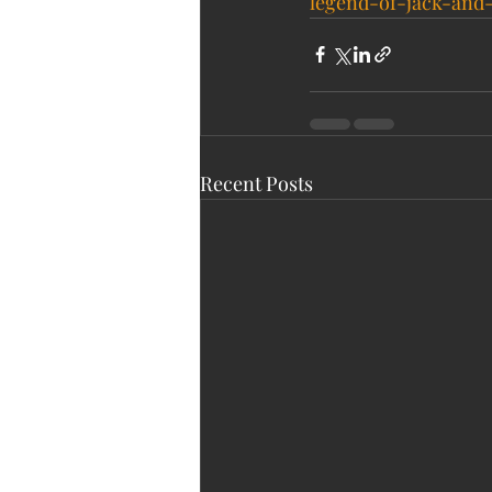
legend-of-jack-and
Recent Posts