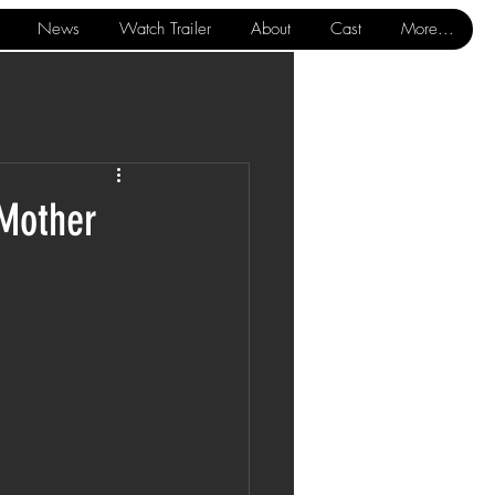
News
Watch Trailer
About
Cast
More...
‘Mother