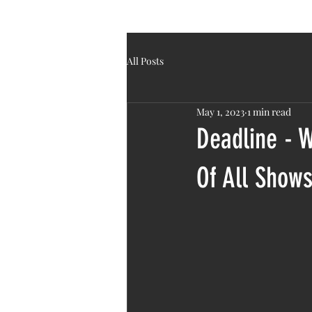
MOTHER OF ALL SHOWS
All Posts
May 1, 2023
1 min read
Deadline - W
Of All Show