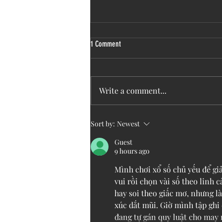
1 Comment
Write a comment...
Podcast: Catch Wendie Malick and
Sort by:
Newest
Melissa D'Agostino with Bonnie Laufer
Guest
9 hours ago
Mình chơi xổ số chủ yếu để gi
vui rồi chọn vài số theo linh 
hay soi theo giấc mơ, nhưng là
xúc dắt mũi. Giờ mình tập ghi
đang tự gán quy luật cho may