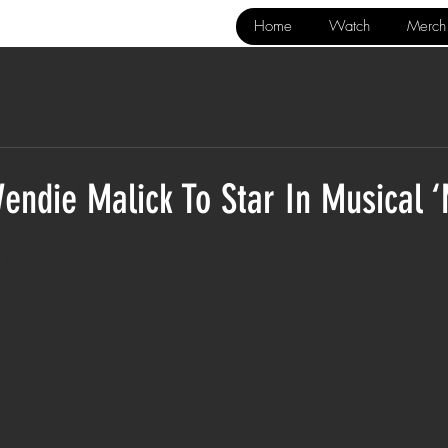
Home
Watch
Merch
endie Malick To Star In Musical 
s