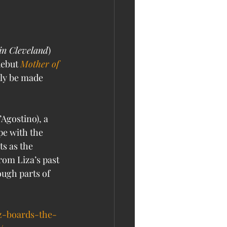
in Cleveland
) 
debut 
Mother of 
ely be made 
Agostino), a 
pe with the 
s as the 
rom Liza’s past 
ough parts of 
z-boards-the-