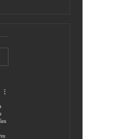
 Fiction: real-life as a catalyst in
 of All Shows
m 
n 
cảm 
 
êm 