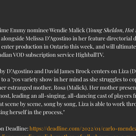
time Emmy nominee Wendie Malick (
Young Sheldon
, 
Hot 
 alongside Melissa D’Agostino in her feature directorial 
l enter production in Ontario this week, and will ultimat
adian VOD subscription service HighballTV.
y D’Agostino and David James Brock centers on Liza (D’
o a ’70s variety show in her mind as she struggles to co
er estranged mother, Rosa (Malick). Her mother present
ost, leading an all-singing, all-dancing cast of players f
t scene by scene, song by song, Liza is able to work thr
sing herself in the process."
on Deadline: 
https://deadline.com/2022/01/carlo-mende