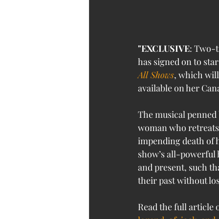
"EXCLUSIVE
: Two-
has signed on to star
All Shows
, which wil
available on her Can
The musical penned b
woman who retreats t
impending death of h
show’s all-powerful h
and present, such tha
their past without lo
Read the full article 